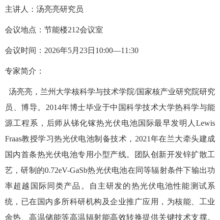
主讲人：汤亮亮
研究员
会议地点：
节能楼
2
12
会议室
会议时间：
2
026
年
5
月
23
日
10
:
00
—
1
1:30
专家简介：
汤亮亮，兰州大学核科学与技术学院
/
国家核产业研究院研究
员、博导。
2014
年博士毕业于中国科学技术大学热科学与能
源工程系，后师从锑化镓热光伏电池国际最早发明人
Lewis
Fraas
教授学习热光伏电池制备技术，
2021
年在兰大牵头建成
国内首条热光伏电池专用小型产线。团队创新开发锌扩散工
艺，研制的
0.72eV-GaSb
热光伏电池在同等辐射条件下输出功
率超越国际同类产品。自主研发的热光伏电池性能测试系
统，已在国内多所科研机构及企业推广应用，为核能、工业
余热、高温储能等高温辐射能高效转换提供关键技术支撑。