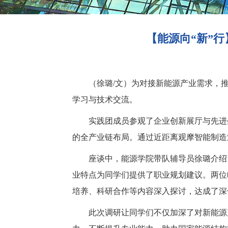
【能源向“新”
（徐璐/文）为
对接新能源产业需求，
学习与技术交流。
实践团成员参观了
企业
创新展厅与先进
的全产业链布局。通过近距离观摩智能制造
座谈
中，能源学院带队
辅导员
徐璐介绍
业特点为同学们提供了职业规划建议。两位
培养、科研合作等
内容
深入探讨，
达成了
深
此次调研
让
同学们不仅加深了对新能源