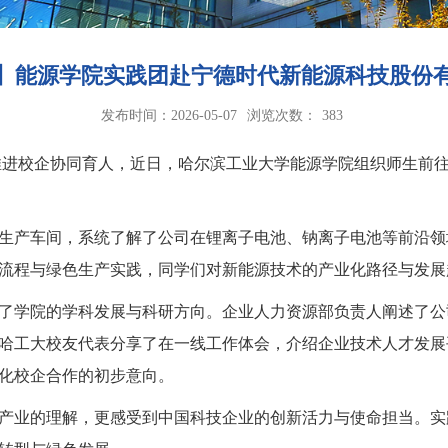
行】能源学院实践团赴宁德时代新能源科技股份
发布时间：2026-05-07
浏览次数：
383
推进校企协同育人
，
近日，
哈尔滨工业大学能源
学院
组织
师生
前
生产车间，系统了解了公司在锂离子电池、钠离子电池等前沿领
流程与绿色生产实践，同学们对新能源技术的产业化路径与发展
了学院的学科发展与科研方向。
企业
人力资源部
负责人
阐述了公
哈工大校友代表分享了在
一线
工作
体会
，
介绍
企业
技术人才
发展
化
校企合作的
初步
意向
。
产业的理解，更感受到中国科技企业的创新活力与使命担当。实