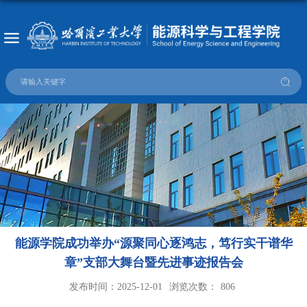
能源学院成功举办“源聚同心逐鸿志，笃行实干谱华
章”支部大舞台暨先进事迹报告会
发布时间：2025-12-01
浏览次数：
806