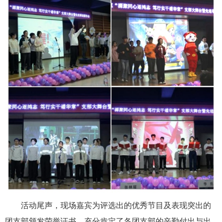
活动尾声
，
现场嘉宾
为
评选
出的
优秀
节目
及
表现
突出的
团支部
颁发荣誉证书，充分肯定
了
各团支部的辛勤付出与出