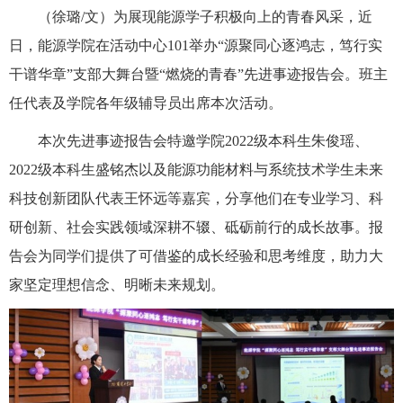
（徐璐/文）为展现
能源学子积极向上的青春风采，近
日，能源
学院在活动中心
101
举办
“
源聚同心逐鸿志，笃行实
干谱华章
”
支部大舞台暨
“
燃烧
的
青春
”
先进事迹报告会。班主
任代表及学院各年级辅导员出席本次活动。
本次
先进事迹报告会
特邀
学院
2022
级本科生朱俊瑶、
2022
级本科生盛铭杰以及能源功能材料与系统技术学生未来
科技创新团队代表王怀远等
嘉宾
，
分享他们在
专业
学习
、
科
研创新
、
社会实践
领域
深耕不辍、砥砺前行的
成长
故事。
报
告会为同学们提供了
可借鉴
的
成长
经验
和思考
维度
，
助力
大
家
坚定理想信念
、
明晰
未来
规划
。