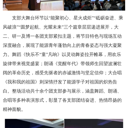
支部大舞台
环节
以
“
能聚初心、星火成炬
”
“
砥砺奋进、乘
风破浪
”
“
圆梦起航、光耀未来
”
三个篇章
层层
递进
展开，
大
二、研一及博一各团支部
紧扣
主题
，
将
节目特色与现场互动
深度
融合
，
展现
了
能源
青年
蓬勃
向上
的
青春
姿态
与
强大
凝聚
力。
舞蹈《快乐不
“
童
”
凡响》
以
灵动
舞姿拉开帷幕，用欢乐
旋律带来
视觉盛宴
；
朗诵《觉醒年代》带领
师生
回望
波澜壮
阔的
革命
历史，感受先驱者
的
赤诚激情
与坚定
信仰
；
大合唱
《我和我的祖国》
则
深情
抒发了
能源学子对祖国
的
炽热
告
白。整场活动共
十余个团支部
参与
展示
，涵盖
舞蹈
、
朗诵、
合唱
等
多种表演
形式
，
彰显了
各支部团结奋进、热情昂扬的
精神
面貌
。