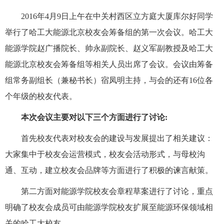
2016年4月9日上午在中关村西区立方庭大厦库尔好同学
举行了哈工大能源北京校友会筹备组的第一次会议。哈工大
能源学院赵广播院长、帅永副院长、赵义军副教授
及
哈工大
能源北京校友会筹备组
等
相关人员出席了会议
。
会议由筹备
组常务副组长（兼秘书长）宿凤明主持，与会的还有16位各
个年级的校友代表。
本次会议主要对以下三个方面进行了讨论
:
首先校友代表对校友会的建设与发展提出了相关建议
：
大家
集中于校友会运营模式
，
校友会活动形式
，
与母校沟
通、互动，建立校友会品牌等方面
进行
了积极的谏言献策
。
第二方面对能源学院校友会章程草案进行了讨论，重点
明确了校友会成员可由能源学院校友扩展至能源环保领域相
关
的哈工大校友。