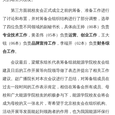
第三方面就校友会正式成立之前的筹备
、
准备工作进行
了讨论和布置，并对筹备会组织结构进行了部分调整，
选举
了四位
负责
不同领域的副秘书长，具体由王帅（
00本
）负责
专业技术工作
，黄圣伟（05本）负责
运营、创业工作
，王大
锐（06本）负责
品牌宣传工作
，李端开（02本）负责
财务综
合工作
。
会议最后，梁耀东组长代表筹备组就
能源学院校友
会组
建及日后的工作开展等向院领导做了表态并提出了相关工作
建议
。
赵广播院长对本次会议进行了总结，对筹备组成员在
过去一段时间的工作表示肯定，相信在筹备会所有成员、母
校和广大能源学院校友的积极参与下，能源学院校友会将会
成为母校的又一张名片，寄希望于北京校友会在组织机构
、
活动开展等发面能起到领跑者的作用
，
也为我国能源环保行